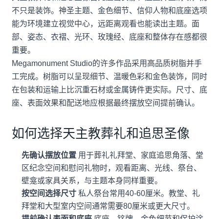
不只是装饰。神圣主题、金色细节、信仰人物和底座选项
能为环境建立视觉中心，远距离观看也能读出主题。面
部、姿态、衣褶、光环、玫瑰经、底座和整体存在感都很
重要。
Megamonument Studio的许多作品采用高品质树脂并手
工完成。树脂可以呈现细节、温暖色彩和金色装饰，同时
在包装和运输上比沉重石材或金属铸件更实际。尺寸、底
座、表面效果和配送地应根据最终摆放空间提前确认。
如何选择天主教葬礼和追思圣像
先确认摆放位置
用于葬礼礼拜堂、家庭追思角落、堂
区纪念空间和慰问礼物时，观看距离、光线、祭台、
壁龛或家具关系，与主题本身同样重要。
按空间选择尺寸
私人祭台常用40-60厘米。教堂、礼
拜堂和大型室内空间通常需要80厘米或更大尺寸。
提前确认表面和底座
底座、铭牌、金色细节和保护涂