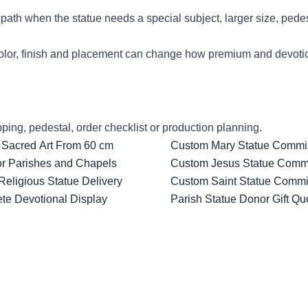
ath when the statue needs a special subject, larger size, pedes
lor, finish and placement can change how premium and devotion
ping, pedestal, order checklist or production planning.
 Sacred Art From 60 cm
Custom Mary Statue Commiss
for Parishes and Chapels
Custom Jesus Statue Comm
Religious Statue Delivery
Custom Saint Statue Commis
ete Devotional Display
Parish Statue Donor Gift Qu