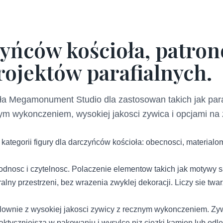
zyńców kościoła, patron
ojektów parafialnych.
ła Megamonument Studio dla zastosowan takich jak parafi
znym wykonczeniem, wysokiej jakosci zywica i opcjami na
tegorii figury dla darczyńców kościoła: obecnosci, materialom,
dnosc i czytelnosc. Polaczenie elementow takich jak motywy sak
lny przestrzeni, bez wrazenia zwyklej dekoracji. Liczy sie twar
ownie z wysokiej jakosci zywicy z recznym wykonczeniem. Zyw
 praktyczniejsza w pakowaniu i wysylce niz ciezki kamien lub od