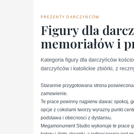
PREZENTY DARCZYŃCÓW
Figury dla darc
memoriałów i pr
Kategoria figury dla darczyńców kościo
darczyńców i katolickie zbiórki, z rec
Starannie przygotowana strona poswiecona ka
zamowienie.
Te prace powinny najpierw dawac spokoj, go
opcje z cokolami tworzy wyrazny punkt centra
podstawa i obecnosci z dystansu.
Megamonument Studio wykonuje te prace gl
kolory i zlote akcenty, a jednoczesnie jest