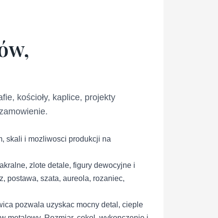
ów,
e, kościoły, kaplice, projekty
 zamowienie.
 skali i mozliwosci produkcji na
ralne, zlote detale, figury dewocyjne i
z, postawa, szata, aureola, rozaniec,
ica pozwala uzyskac mocny detal, cieple
lew metalowy. Rozmiar, cokol, wykonczenie i