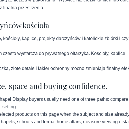
 finalna przestrzenia.
zyńców kościoła
, kościoły, kaplice, projekty darczyńców i katolickie zbiórki liczy
 czesto wystarcza do prywatnego oltarzyka. Koscioly, kaplice i
czka, zlote detale i lakier ochronny mocno zmieniaja finalny efe
ze, space and buying confidence.
apel Display buyers usually need one of three paths: compare av
 setting.
lected products on this page when the subject and size already
hapels, schools and formal home altars, measure viewing distan