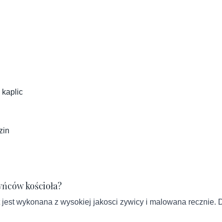
 kaplic
zin
yńców kościoła?
st wykonana z wysokiej jakosci zywicy i malowana recznie. Dr