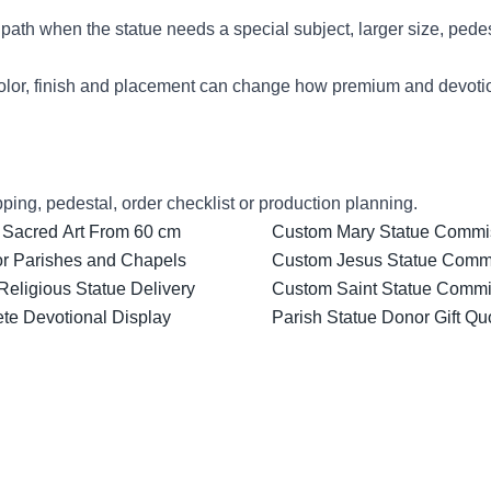
ath when the statue needs a special subject, larger size, pedes
lor, finish and placement can change how premium and devotion
ping, pedestal, order checklist or production planning.
 Sacred Art From 60 cm
Custom Mary Statue Commiss
for Parishes and Chapels
Custom Jesus Statue Comm
Religious Statue Delivery
Custom Saint Statue Commis
ete Devotional Display
Parish Statue Donor Gift Qu