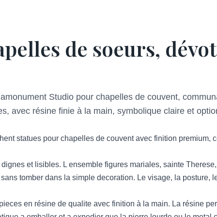
pelles de soeurs, dévot
gamonument Studio pour chapelles de couvent, communau
es, avec résine finie à la main, symbolique claire et opt
chent statues pour chapelles de couvent avec finition premium, 
dignes et lisibles. L ensemble figures mariales, sainte Therese
sans tomber dans la simple decoration. Le visage, la posture, le 
eces en résine de qualite avec finition à la main. La résine pe
atique a emballer et a expedier que la pierre lourde ou le metal c