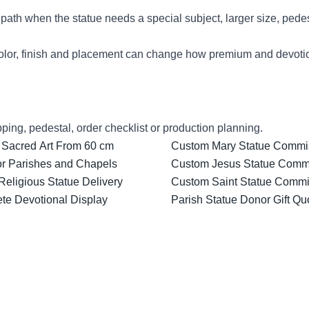
ath when the statue needs a special subject, larger size, pedes
lor, finish and placement can change how premium and devotion
ping, pedestal, order checklist or production planning.
 Sacred Art From 60 cm
Custom Mary Statue Commiss
for Parishes and Chapels
Custom Jesus Statue Comm
Religious Statue Delivery
Custom Saint Statue Commis
ete Devotional Display
Parish Statue Donor Gift Qu