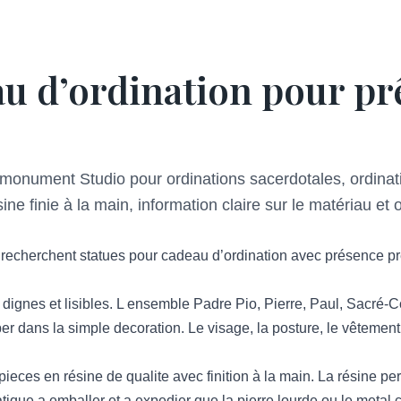
u d’ordination pour prê
monument Studio pour ordinations sacerdotales, ordinati
ne finie à la main, information claire sur le matériau et
i recherchent statues pour cadeau d’ordination avec présence p
 dignes et lisibles. L ensemble Padre Pio, Pierre, Paul, Sacré-C
 dans la simple decoration. Le visage, la posture, le vêtement, l
eces en résine de qualite avec finition à la main. La résine pe
atique a emballer et a expedier que la pierre lourde ou le metal c