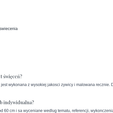
a swiecenia
nt święceń?
st wykonana z wysokiej jakosci zywicy i malowana recznie. Dr
ub indywidualna?
od 60 cm i sa wyceniane wedlug tematu, referencji, wykonczenia