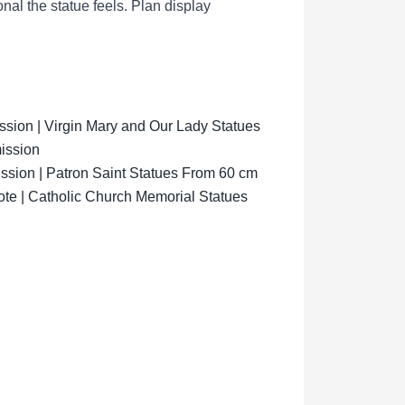
al the statue feels.
Plan display
ion | Virgin Mary and Our Lady Statues
ission
sion | Patron Saint Statues From 60 cm
ote | Catholic Church Memorial Statues