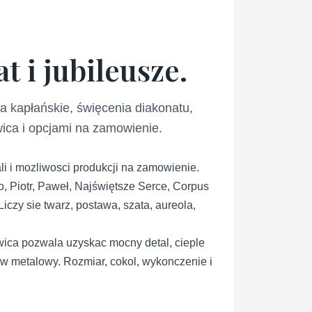
t i jubileusze.
a kapłańskie, święcenia diakonatu,
wica i opcjami na zamowienie.
li i mozliwosci produkcji na zamowienie.
o, Piotr, Paweł, Najświętsze Serce, Corpus
iczy sie twarz, postawa, szata, aureola,
ica pozwala uzyskac mocny detal, cieple
lew metalowy. Rozmiar, cokol, wykonczenie i