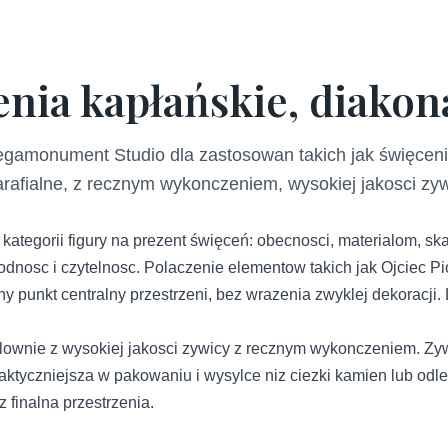
nia kapłańskie, diakona
egamonument Studio dla zastosowan takich jak święceni
arafialne, z recznym wykonczeniem, wysokiej jakosci zy
ategorii figury na prezent święceń: obecnosci, materialom, ska
dnosc i czytelnosc. Polaczenie elementow takich jak Ojciec Pi
y punkt centralny przestrzeni, bez wrazenia zwyklej dekoracji. L
ownie z wysokiej jakosci zywicy z recznym wykonczeniem. Zyw
 praktyczniejsza w pakowaniu i wysylce niz ciezki kamien lub od
 finalna przestrzenia.