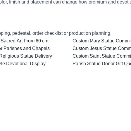
lor, finish and placement can change how premium and devotion
ping, pedestal, order checklist or production planning.
 Sacred Art From 60 cm
Custom Mary Statue Commiss
for Parishes and Chapels
Custom Jesus Statue Comm
Religious Statue Delivery
Custom Saint Statue Commis
ete Devotional Display
Parish Statue Donor Gift Qu