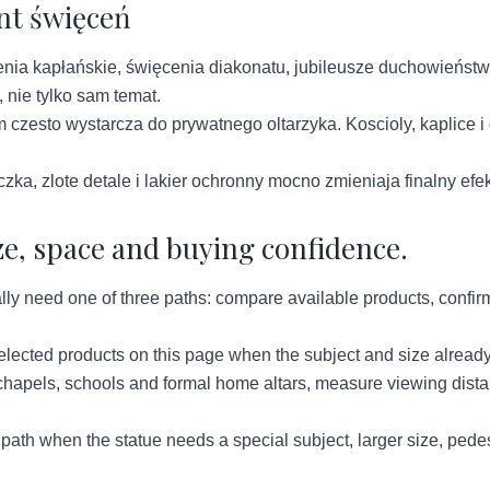
nt święceń
nia kapłańskie, święcenia diakonatu, jubileusze duchowieństwa 
, nie tylko sam temat.
 czesto wystarcza do prywatnego oltarzyka. Koscioly, kaplice i
czka, zlote detale i lakier ochronny mocno zmieniaja finalny efe
ze, space and buying confidence.
lly need one of three paths: compare available products, confirm
lected products on this page when the subject and size already
hapels, schools and formal home altars, measure viewing distan
ath when the statue needs a special subject, larger size, pedes