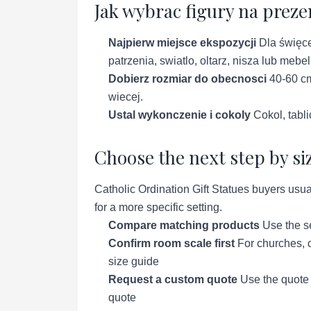
Jak wybrac figury na preze
Najpierw miejsce ekspozycji
Dla święce
patrzenia, swiatlo, oltarz, nisza lub mebel
Dobierz rozmiar do obecnosci
40-60 cm
wiecej.
Ustal wykonczenie i cokoly
Cokol, tabli
Choose the next step by si
Catholic Ordination Gift Statues buyers usua
for a more specific setting.
Compare matching products
Use the se
Confirm room scale first
For churches, c
size guide
Request a custom quote
Use the quote p
quote