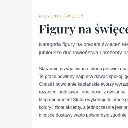
PREZENTY ŚWIĘCEŃ
Figury na święce
Kategoria figury na prezent święceń M
jubileusze duchowieństwa i prezenty p
Starannie przygotowana strona poswiecona k
Te prace powinny najpierw dawac spokoj, go
Christi i powołanie kapłańskie tworzy wyrazn
rozaniec, podstawa i obecnosci z dystansu.
Megamonument Studio wykonuje te prace gl
kolory i zlote akcenty, a jednoczesnie jest
miejsce dostawy warto potwierdzic zgodnie z