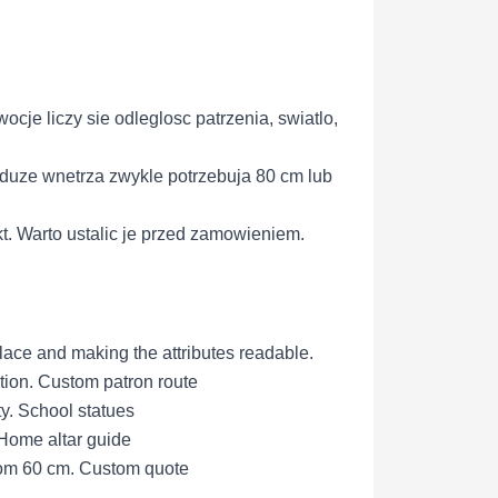
ocje liczy sie odleglosc patrzenia, swiatlo,
 duze wnetrza zwykle potrzebuja 80 cm lub
kt. Warto ustalic je przed zamowieniem.
place and making the attributes readable.
tion.
Custom patron route
ty.
School statues
Home altar guide
from 60 cm.
Custom quote