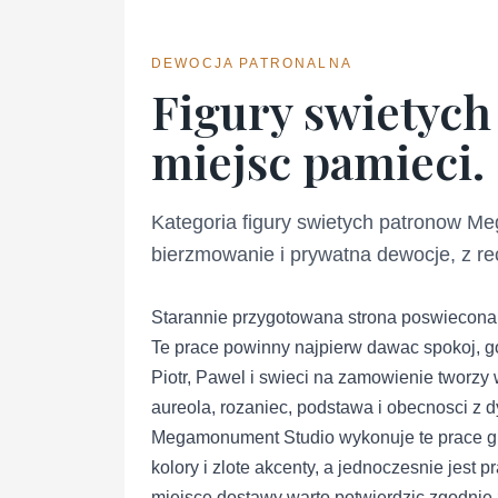
DEWOCJA PATRONALNA
Figury swietych 
miejsc pamieci.
Kategoria figury swietych patronow Meg
bierzmowanie i prywatna dewocje, z r
Starannie przygotowana strona poswiecona k
Te prace powinny najpierw dawac spokoj, god
Piotr, Pawel i swieci na zamowienie tworzy w
aureola, rozaniec, podstawa i obecnosci z d
Megamonument Studio wykonuje te prace gl
kolory i zlote akcenty, a jednoczesnie jest
miejsce dostawy warto potwierdzic zgodnie z