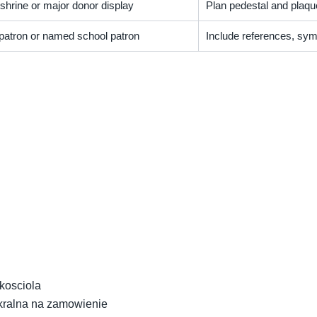
shrine or major donor display
Plan pedestal and plaqu
 patron or named school patron
Include references, symb
 kosciola
sakralna na zamowienie