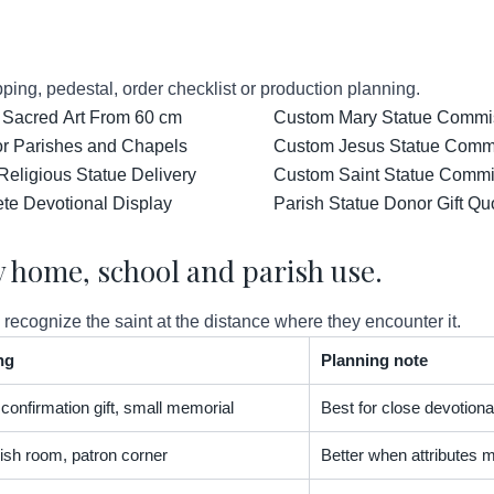
ping, pedestal, order checklist or production planning.
 Sacred Art From 60 cm
Custom Mary Statue Commiss
for Parishes and Chapels
Custom Jesus Statue Comm
Religious Statue Delivery
Custom Saint Statue Commis
ete Devotional Display
Parish Statue Donor Gift Qu
by home, school and parish use.
ecognize the saint at the distance where they encounter it.
ng
Planning note
 confirmation gift, small memorial
Best for close devotiona
ish room, patron corner
Better when attributes mu