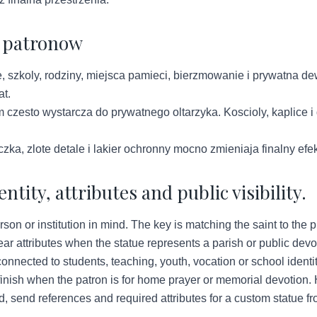
h patronow
, szkoly, rodziny, miejsca pamieci, bierzmowanie i prywatna dew
at.
 czesto wystarcza do prywatnego oltarzyka. Koscioly, kaplice i
czka, zlote detale i lakier ochronny mocno zmieniaja finalny efe
tity, attributes and public visibility.
son or institution in mind. The key is matching the saint to the 
ar attributes when the statue represents a parish or public devo
nnected to students, teaching, youth, vocation or school identi
inish when the patron is for home prayer or memorial devotion.
sted, send references and required attributes for a custom statue 