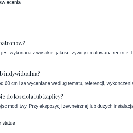
a swiecenia
 patronow?
st wykonana z wysokiej jakosci zywicy i malowana recznie. Dr
ub indywidualna?
od 60 cm i sa wyceniane wedlug tematu, referencji, wykonczenia
e do kosciola lub kaplicy?
ejsc modlitwy. Przy ekspozycji zewnetrznej lub duzych instalacj
 statue