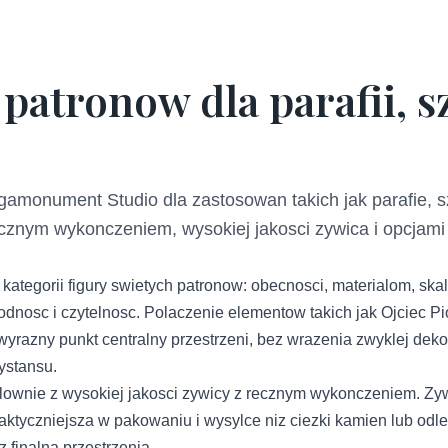
patronow dla parafii, sz
amonument Studio dla zastosowan takich jak parafie, sz
ecznym wykonczeniem, wysokiej jakosci zywica i opcjam
ategorii figury swietych patronow: obecnosci, materialom, skal
nosc i czytelnosc. Polaczenie elementow takich jak Ojciec Pio,
yrazny punkt centralny przestrzeni, bez wrazenia zwyklej dekora
ystansu.
ownie z wysokiej jakosci zywicy z recznym wykonczeniem. Zyw
 praktyczniejsza w pakowaniu i wysylce niz ciezki kamien lub od
 finalna przestrzenia.