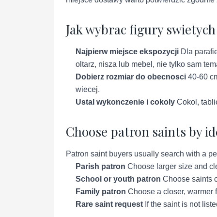
Jak wybrac figury swietyc
Najpierw miejsce ekspozycji
Dla parafie
oltarz, nisza lub mebel, nie tylko sam tem
Dobierz rozmiar do obecnosci
40-60 cm
wiecej.
Ustal wykonczenie i cokoly
Cokol, tabli
Choose patron saints by iden
Patron saint buyers usually search with a per
Parish patron
Choose larger size and cle
School or youth patron
Choose saints co
Family patron
Choose a closer, warmer f
Rare saint request
If the saint is not li