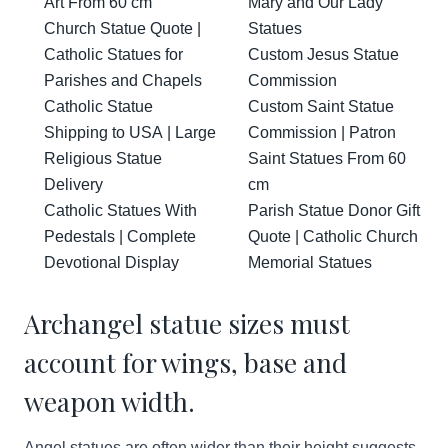
Art From 60 cm
Mary and Our Lady
Church Statue Quote |
Statues
Catholic Statues for
Custom Jesus Statue
Parishes and Chapels
Commission
Catholic Statue
Custom Saint Statue
Shipping to USA | Large
Commission | Patron
Religious Statue
Saint Statues From 60
Delivery
cm
Catholic Statues With
Parish Statue Donor Gift
Pedestals | Complete
Quote | Catholic Church
Devotional Display
Memorial Statues
Archangel statue sizes must
account for wings, base and
weapon width.
Angel statues are often wider than their height suggests.