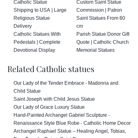
Catholic Statue
Custom Saint Statue
Shipping to USA | Large
Commission | Patron
Religious Statue
Saint Statues From 60
Delivery
cm
Catholic Statues With
Parish Statue Donor Gift
Pedestals | Complete
Quote | Catholic Church
Devotional Display
Memorial Statues
Related Catholic statues
Our Lady of the Tender Embrace - Madonna and
Child Statue
Saint Joseph with Child Jesus Statue
Our Lady of Grace Luxury Statue
Hand-Painted Archangel Gabriel Sculpture -
Renaissance Style Blue Robe - Catholic Home Decor
Archangel Raphael Statue – Healing Angel, Tobias,