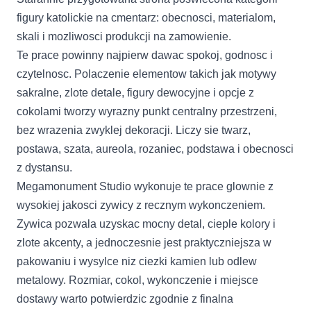
figury katolickie na cmentarz: obecnosci, materialom,
skali i mozliwosci produkcji na zamowienie.
Te prace powinny najpierw dawac spokoj, godnosc i
czytelnosc. Polaczenie elementow takich jak motywy
sakralne, zlote detale, figury dewocyjne i opcje z
cokolami tworzy wyrazny punkt centralny przestrzeni,
bez wrazenia zwyklej dekoracji. Liczy sie twarz,
postawa, szata, aureola, rozaniec, podstawa i obecnosci
z dystansu.
Megamonument Studio wykonuje te prace glownie z
wysokiej jakosci zywicy z recznym wykonczeniem.
Zywica pozwala uzyskac mocny detal, cieple kolory i
zlote akcenty, a jednoczesnie jest praktyczniejsza w
pakowaniu i wysylce niz ciezki kamien lub odlew
metalowy. Rozmiar, cokol, wykonczenie i miejsce
dostawy warto potwierdzic zgodnie z finalna