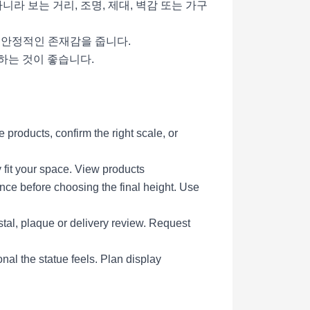
라 보는 거리, 조명, 제대, 벽감 또는 가구
더 안정적인 존재감을 줍니다.
정하는 것이 좋습니다.
products, confirm the right scale, or
 fit your space.
View products
ce before choosing the final height.
Use
tal, plaque or delivery review.
Request
al the statue feels.
Plan display