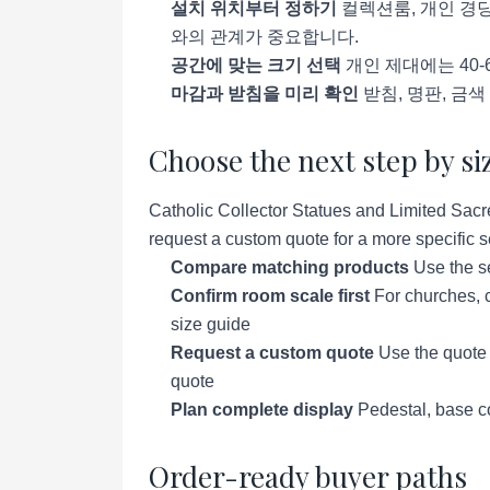
설치 위치부터 정하기
컬렉션룸, 개인 경당
와의 관계가 중요합니다.
공간에 맞는 크기 선택
개인 제대에는 40-
마감과 받침을 미리 확인
받침, 명판, 금
Choose the next step by si
Catholic Collector Statues and Limited Sacre
request a custom quote for a more specific se
Compare matching products
Use the se
Confirm room scale first
For churches, c
size guide
Request a custom quote
Use the quote p
quote
Plan complete display
Pedestal, base co
Order-ready buyer paths