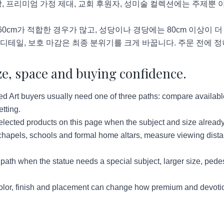
, 프리미엄 가정 제대, 교회 후원자, 성미술 컬렉션에는 주제뿐 아니
60cm가 적합한 경우가 많고, 성당이나 경당에는 80cm 이상이 
색 디테일, 보호 마감은 최종 분위기를 크게 바꿉니다. 주문 전에 
ze, space and buying confidence.
d Art buyers usually need one of three paths: compare available 
tting.
lected products on this page when the subject and size already
hapels, schools and formal home altars, measure viewing distan
ath when the statue needs a special subject, larger size, pedes
lor, finish and placement can change how premium and devotion