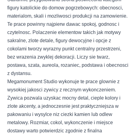
figury katolickie do domow pogrzebowych: obecnosci,
materialom, skali i mozliwosci produkcji na zamowienie.
Te prace powinny najpierw dawac spokoj, godnosc i
czytelnosc. Polaczenie elementow takich jak motywy
sakralne, zlote detale, figury dewocyjne i opcje z
cokolami tworzy wyrazny punkt centralny przestrzeni,
bez wrazenia zwyklej dekoracji. Liczy sie twarz,
postawa, szata, aureola, rozaniec, podstawa i obecnosci
z dystansu.
Megamonument Studio wykonuje te prace glownie z
wysokiej jakosci zywicy z recznym wykonczeniem.
Zywica pozwala uzyskac mocny detal, cieple kolory i
zlote akcenty, a jednoczesnie jest praktyczniejsza w
pakowaniu i wysylce niz ciezki kamien lub odlew
metalowy. Rozmiar, cokol, wykonczenie i miejsce
dostawy warto potwierdzic zgodnie z finalna