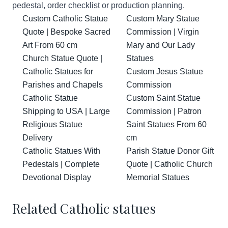
pedestal, order checklist or production planning.
Custom Catholic Statue
Custom Mary Statue
Quote | Bespoke Sacred
Commission | Virgin
Art From 60 cm
Mary and Our Lady
Church Statue Quote |
Statues
Catholic Statues for
Custom Jesus Statue
Parishes and Chapels
Commission
Catholic Statue
Custom Saint Statue
Shipping to USA | Large
Commission | Patron
Religious Statue
Saint Statues From 60
Delivery
cm
Catholic Statues With
Parish Statue Donor Gift
Pedestals | Complete
Quote | Catholic Church
Devotional Display
Memorial Statues
Related Catholic statues