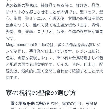
家の祝福の聖像は、装飾品である前に、静けさ、品位、
祈りの中心を感じさせることが大切です。聖ヨセフ、聖
心、聖母、聖ミカエル、守護天使、玄関の保護は空間の
焦点をつくり、離れて見ても主題が伝わります。表情、
姿勢、衣、光輪、ロザリオ、台座、全体の存在感が重要
です。
Megamonument Studioでは、多くの作品を高品質レジ
ンで制作し、手作業で仕上げています。レジンは細部、
色彩、金彩を表現しやすく、重い石や金属鋳造より梱包
と配送の面でも現実的です。サイズ、台座、仕上げ、配
送先は、最終的に置く空間に合わせて確認することが大
切です。
家の祝福の聖像の選び方
置く場所を先に決める
玄関、家族の祈り、家庭祭