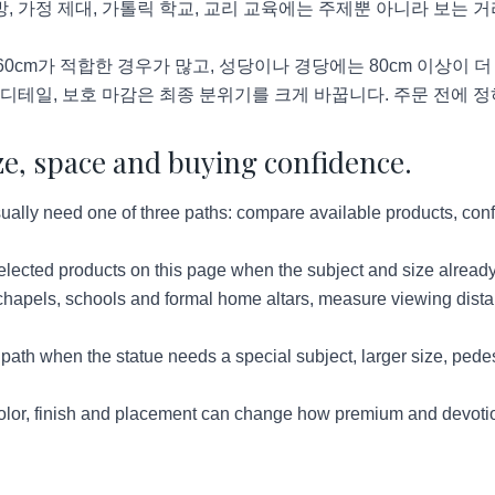
방, 가정 제대, 가톨릭 학교, 교리 교육에는 주제뿐 아니라 보는 거
60cm가 적합한 경우가 많고, 성당이나 경당에는 80cm 이상이 
색 디테일, 보호 마감은 최종 분위기를 크게 바꿉니다. 주문 전에 
ze, space and buying confidence.
ually need one of three paths: compare available products, confi
lected products on this page when the subject and size already
hapels, schools and formal home altars, measure viewing distan
ath when the statue needs a special subject, larger size, pedes
lor, finish and placement can change how premium and devotion