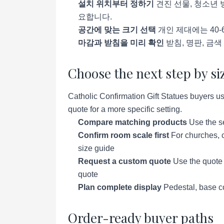
설치 위치부터 정하기
견진 선물, 청소년 
요합니다.
공간에 맞는 크기 선택
개인 제대에는 40-
마감과 받침을 미리 확인
받침, 명판, 금
Choose the next step by si
Catholic Confirmation Gift Statues buyers us
quote for a more specific setting.
Compare matching products
Use the se
Confirm room scale first
For churches, c
size guide
Request a custom quote
Use the quote p
quote
Plan complete display
Pedestal, base co
Order-ready buyer paths