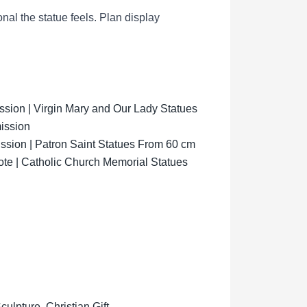
al the statue feels.
Plan display
ion | Virgin Mary and Our Lady Statues
ission
sion | Patron Saint Statues From 60 cm
ote | Catholic Church Memorial Statues
lpture, Christian Gift