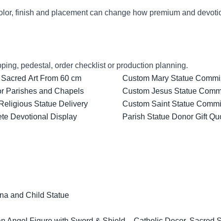
lor, finish and placement can change how premium and devotion
ping, pedestal, order checklist or production planning.
 Sacred Art From 60 cm
Custom Mary Statue Commiss
for Parishes and Chapels
Custom Jesus Statue Comm
Religious Statue Delivery
Custom Saint Statue Commis
ete Devotional Display
Parish Statue Donor Gift Qu
na and Child Statue
 Angel Figure with Sword & Shield – Catholic Decor, Sacred Scu