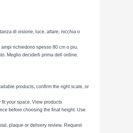
anza di visione, luce, altare, nicchia o
i ampi richiedono spesso 80 cm o piu.
ato. Meglio deciderli prima dell ordine.
able products, confirm the right scale, or
 fit your space.
View products
ce before choosing the final height.
Use
tal, plaque or delivery review.
Request