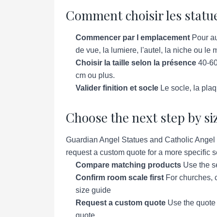
Comment choisir les statu
Commencer par l emplacement
Pour au
de vue, la lumiere, l'autel, la niche ou le
Choisir la taille selon la présence
40-60
cm ou plus.
Valider finition et socle
Le socle, la plaq
Choose the next step by si
Guardian Angel Statues and Catholic Angel F
request a custom quote for a more specific se
Compare matching products
Use the se
Confirm room scale first
For churches, c
size guide
Request a custom quote
Use the quote p
quote