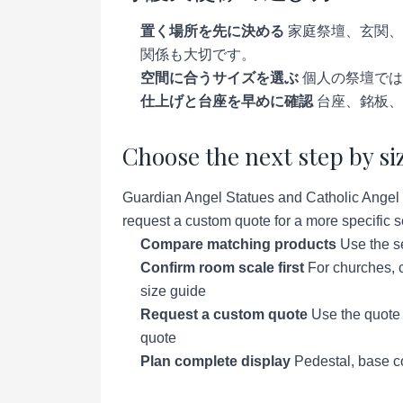
置く場所を先に決める
家庭祭壇、玄関、
関係も大切です。
空間に合うサイズを選ぶ
個人の祭壇では
仕上げと台座を早めに確認
台座、銘板、
Choose the next step by si
Guardian Angel Statues and Catholic Angel F
request a custom quote for a more specific se
Compare matching products
Use the se
Confirm room scale first
For churches, c
size guide
Request a custom quote
Use the quote p
quote
Plan complete display
Pedestal, base co