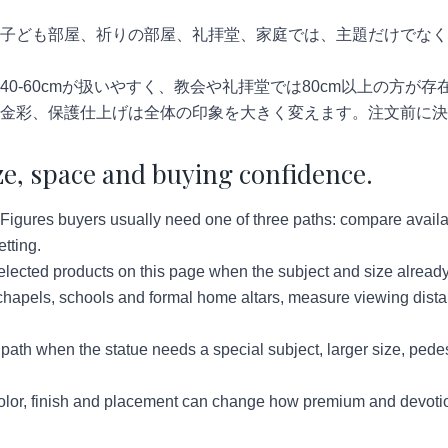
子ども部屋、祈りの部屋、礼拝堂、家庭では、主題だけでなく
40-60cmが扱いやすく、教会や礼拝堂では80cm以上の方が
金彩、保護仕上げは全体の印象を大きく変えます。注文前に決
ze, space and buying confidence.
igures buyers usually need one of three paths: compare availabl
tting.
lected products on this page when the subject and size already
hapels, schools and formal home altars, measure viewing distan
ath when the statue needs a special subject, larger size, pedes
lor, finish and placement can change how premium and devotion