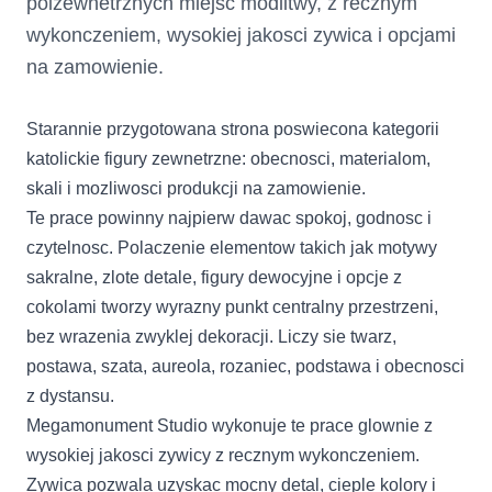
polzewnetrznych miejsc modlitwy, z recznym
wykonczeniem, wysokiej jakosci zywica i opcjami
na zamowienie.
Starannie przygotowana strona poswiecona kategorii
katolickie figury zewnetrzne: obecnosci, materialom,
skali i mozliwosci produkcji na zamowienie.
Te prace powinny najpierw dawac spokoj, godnosc i
czytelnosc. Polaczenie elementow takich jak motywy
sakralne, zlote detale, figury dewocyjne i opcje z
cokolami tworzy wyrazny punkt centralny przestrzeni,
bez wrazenia zwyklej dekoracji. Liczy sie twarz,
postawa, szata, aureola, rozaniec, podstawa i obecnosci
z dystansu.
Megamonument Studio wykonuje te prace glownie z
wysokiej jakosci zywicy z recznym wykonczeniem.
Zywica pozwala uzyskac mocny detal, cieple kolory i