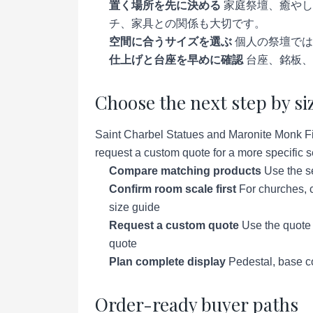
置く場所を先に決める
家庭祭壇、癒やし
チ、家具との関係も大切です。
空間に合うサイズを選ぶ
個人の祭壇では
仕上げと台座を早めに確認
台座、銘板、
Choose the next step by si
Saint Charbel Statues and Maronite Monk Fig
request a custom quote for a more specific se
Compare matching products
Use the se
Confirm room scale first
For churches, c
size guide
Request a custom quote
Use the quote p
quote
Plan complete display
Pedestal, base co
Order-ready buyer paths