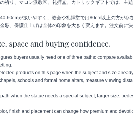
の祈り、マロン派教区、礼拝堂、カトリックギフトでは、主題
40-60cmが扱いやすく、教会や礼拝堂では80cm以上の方が
金彩、保護仕上げは全体の印象を大きく変えます。注文前に決
ze, space and buying confidence.
ures buyers usually need one of three paths: compare available 
tting.
lected products on this page when the subject and size already
hapels, schools and formal home altars, measure viewing distan
ath when the statue needs a special subject, larger size, pedes
lor, finish and placement can change how premium and devotion