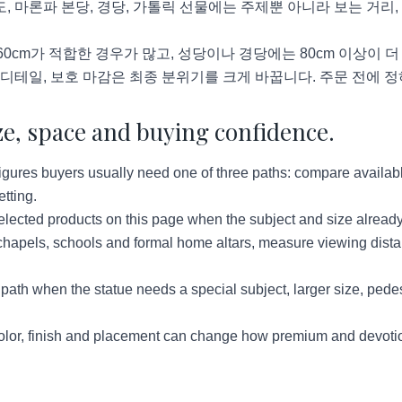
도, 마론파 본당, 경당, 가톨릭 선물에는 주제뿐 아니라 보는 거리,
60cm가 적합한 경우가 많고, 성당이나 경당에는 80cm 이상이 
색 디테일, 보호 마감은 최종 분위기를 크게 바꿉니다. 주문 전에 
ze, space and buying confidence.
ures buyers usually need one of three paths: compare available 
tting.
lected products on this page when the subject and size already
hapels, schools and formal home altars, measure viewing distan
ath when the statue needs a special subject, larger size, pedes
lor, finish and placement can change how premium and devotion