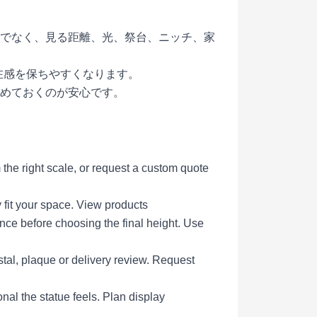
でなく、見る距離、光、祭台、ニッチ、家
存在感を保ちやすくなります。
めておくのが安心です。
the right scale, or request a custom quote
 fit your space.
View products
ce before choosing the final height.
Use
tal, plaque or delivery review.
Request
al the statue feels.
Plan display