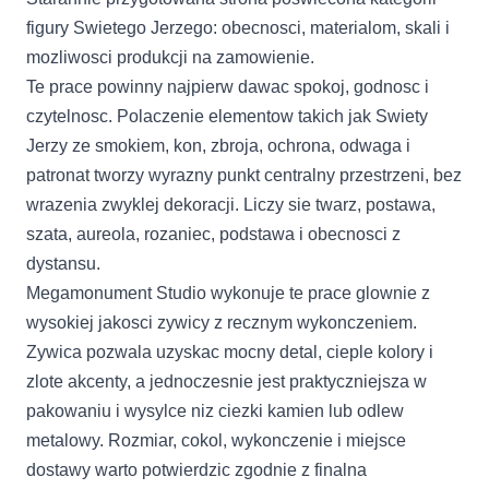
figury Swietego Jerzego: obecnosci, materialom, skali i
mozliwosci produkcji na zamowienie.
Te prace powinny najpierw dawac spokoj, godnosc i
czytelnosc. Polaczenie elementow takich jak Swiety
Jerzy ze smokiem, kon, zbroja, ochrona, odwaga i
patronat tworzy wyrazny punkt centralny przestrzeni, bez
wrazenia zwyklej dekoracji. Liczy sie twarz, postawa,
szata, aureola, rozaniec, podstawa i obecnosci z
dystansu.
Megamonument Studio wykonuje te prace glownie z
wysokiej jakosci zywicy z recznym wykonczeniem.
Zywica pozwala uzyskac mocny detal, cieple kolory i
zlote akcenty, a jednoczesnie jest praktyczniejsza w
pakowaniu i wysylce niz ciezki kamien lub odlew
metalowy. Rozmiar, cokol, wykonczenie i miejsce
dostawy warto potwierdzic zgodnie z finalna