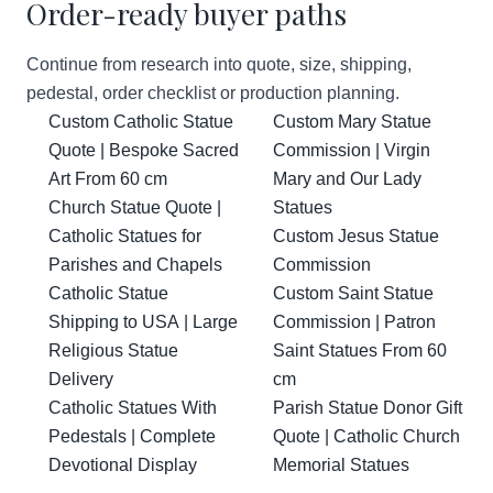
Order-ready buyer paths
Continue from research into quote, size, shipping,
pedestal, order checklist or production planning.
Custom Catholic Statue
Custom Mary Statue
Quote | Bespoke Sacred
Commission | Virgin
Art From 60 cm
Mary and Our Lady
Church Statue Quote |
Statues
Catholic Statues for
Custom Jesus Statue
Parishes and Chapels
Commission
Catholic Statue
Custom Saint Statue
Shipping to USA | Large
Commission | Patron
Religious Statue
Saint Statues From 60
Delivery
cm
Catholic Statues With
Parish Statue Donor Gift
Pedestals | Complete
Quote | Catholic Church
Devotional Display
Memorial Statues